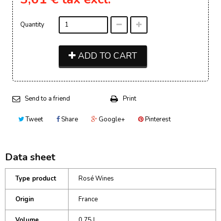
Quantity
ADD TO CART
Send to a friend
Print
Tweet
Share
Google+
Pinterest
Data sheet
Type product
Rosé Wines
Origin
France
Volume
0.75 L