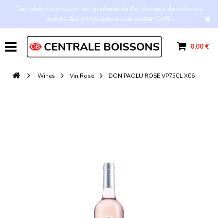
Centraleboissons.com est un réseau de distributeurs de boissons
auprès des professionnels du secteur CHR.
0,00 €
Wines
Vin Rosé
DON PAOLU ROSE VP75CL X06