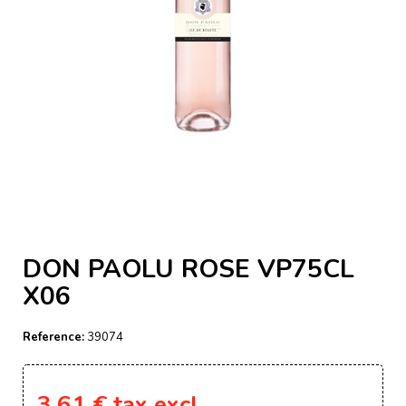
DON PAOLU ROSE VP75CL
X06
Reference:
39074
3,61 €
tax excl.