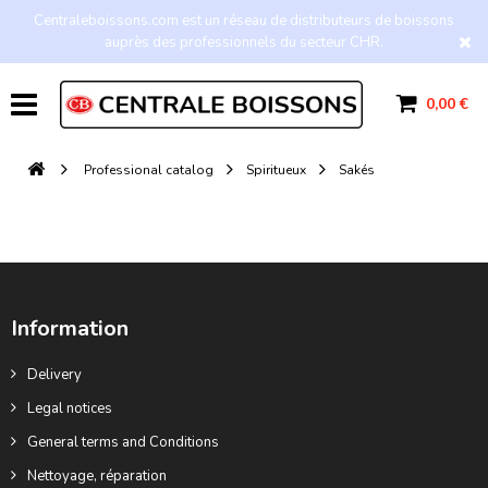
Centraleboissons.com est un réseau de distributeurs de boissons
auprès des professionnels du secteur CHR.
0,00 €
Professional catalog
Spiritueux
Sakés
Information
Delivery
Legal notices
General terms and Conditions
Nettoyage, réparation