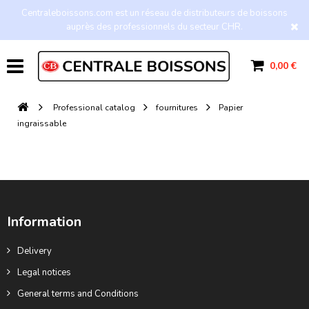
Centraleboissons.com est un réseau de distributeurs de boissons
auprès des professionnels du secteur CHR.
0,00 €
Professional catalog
fournitures
Papier
ingraissable
Information
Delivery
Legal notices
General terms and Conditions