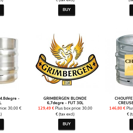
cl)
€ (tax excl)
(t
BUY
4.8degre -
GRIMBERGEN BLONDE
CHOUFFE 
L
6,7degre - FUT 30L
CREUSE
rice: 30,00 €
129,49 €
Plus box price: 30,00
146,80 €
Plu
l)
€ (tax excl)
€ (
BUY