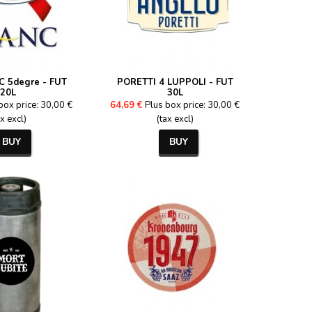
 5degre - FUT
PORETTI 4 LUPPOLI - FUT
20L
30L
box price: 30,00 €
64,69 €
Plus box price: 30,00 €
ax excl)
(tax excl)
BUY
BUY