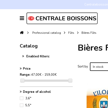
Centraleboissons
Professional catalog
Fûts
Bières Fûts
Bières 
Catalog
Enabled filters:
Sort by
In stock
Price
Range:
47,00€ - 159,00€
Degree of alcohol
3,6°
5,5°