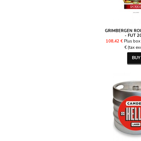
GRIMBERGEN ROU
- FUT 2
108,42 €
Plus box 
€ (tax ex
BUY