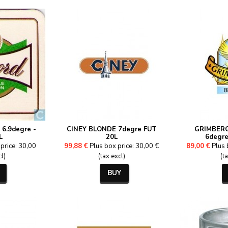
6.9degre -
CINEY BLONDE 7degre FUT
GRIMBER
L
20L
6degre
price: 30,00
99,88 €
Plus box price: 30,00 €
89,00 €
Plus 
cl)
(tax excl)
(t
BUY