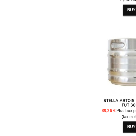
€ (tax ex
BUY
STELLA ARTOIS 
FUT 30
89,26 €
Plus box p
(tax exc
BUY