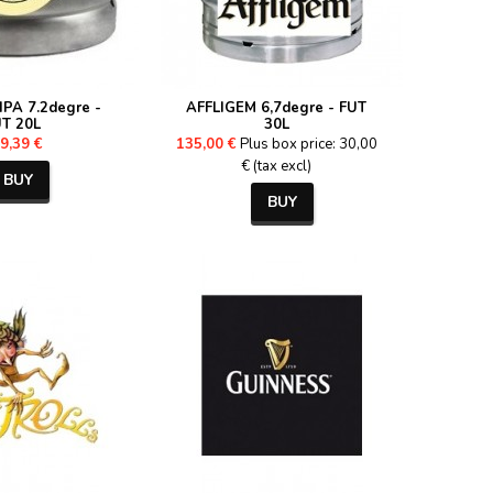
PA 7.2degre -
AFFLIGEM 6,7degre - FUT
T 20L
30L
9,39 €
135,00 €
Plus box price: 30,00
€ (tax excl)
BUY
BUY