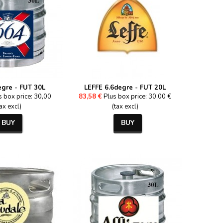
egre - FUT 30L
LEFFE 6.6degre - FUT 20L
s box price: 30,00
83,58 €
Plus box price: 30,00 €
tax excl)
(tax excl)
BUY
BUY