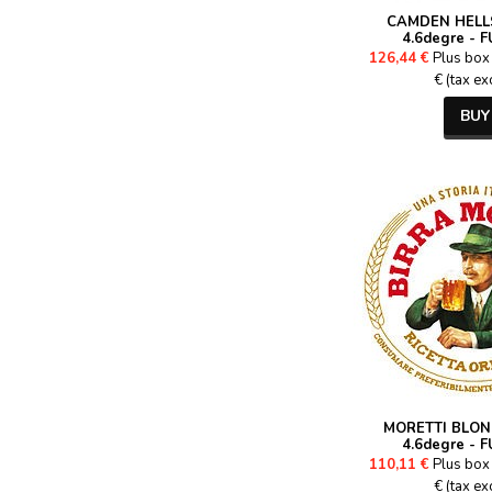
CAMDEN HELL
4.6degre - F
126,44 €
Plus box 
€ (tax ex
BUY
MORETTI BLON
4.6degre - F
110,11 €
Plus box 
€ (tax ex