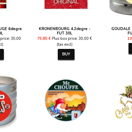
GE 6degre
KRONENBOURG 4.2degre -
GOUDALE I
0L
FUT 30L
FU
price: 30,00
75,85 €
Plus box price: 30,00 €
10
cl)
(tax excl)
BUY