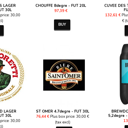
S LAGER
CHOUFFE 8degre - FUT 20L
CUVEE DES T
UT 30L
FU
97,39 €
price: 30,00
132,61 €
Plu
cl)
€ (
BUY
D LAGER
ST OMER 4.7degre - FUT 30L
BREWDO
UT 30L
5,2degre 
76,44 €
Plus box price: 30,00 €
price: 30,00
13
(tax excl)
cl)