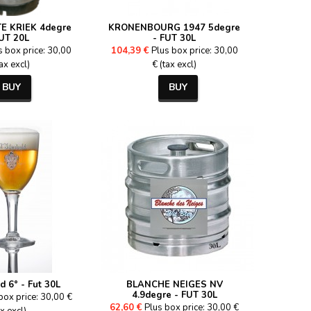
E KRIEK 4degre
KRONENBOURG 1947 5degre
FUT 20L
- FUT 30L
s box price: 30,00
104,39 €
Plus box price: 30,00
tax excl)
€ (tax excl)
BUY
BUY
d 6° - Fut 30L
BLANCHE NEIGES NV
4.9degre - FUT 30L
box price: 30,00 €
62,60 €
Plus box price: 30,00 €