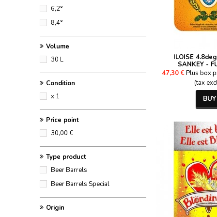
6,2°
8,4°
Volume
ILOISE 4.8deg
30 L
SANKEY - F
47,30 €
Plus box p
(tax exc
Condition
x 1
BUY
Price point
30,00 €
Type product
Beer Barrels
Beer Barrels Special
Origin