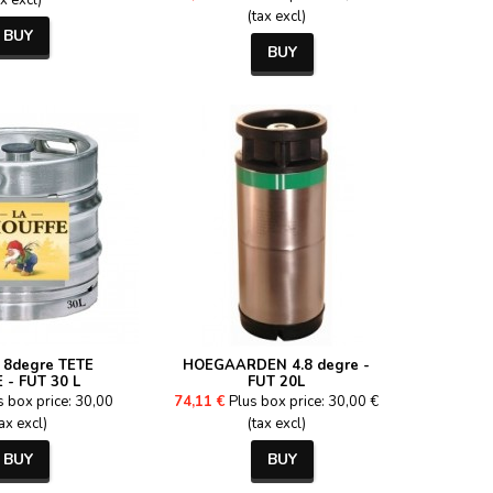
ax excl)
(tax excl)
BUY
BUY
8degre TETE
HOEGAARDEN 4.8 degre -
 - FUT 30 L
FUT 20L
s box price: 30,00
74,11 €
Plus box price: 30,00 €
tax excl)
(tax excl)
BUY
BUY