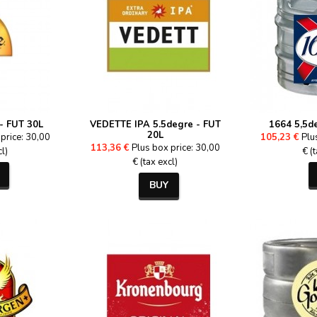
- FUT 30L
VEDETTE IPA 5.5degre - FUT
1664 5,5d
20L
price: 30,00
105,23 €
Plu
113,36 €
Plus box price: 30,00
cl)
€ (
€ (tax excl)
BUY