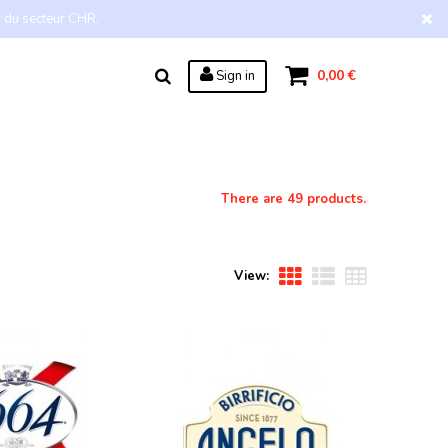
s du secteur CHR.
0,00 €
Sign in
There are 49 products.
View: