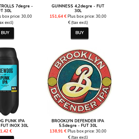
ROLLS 7degre -
GUINNESS 4,2degre - FUT
T 30L
30L
s box price: 30,00
151,64 €
Plus box price: 30,00
tax excl)
€ (tax excl)
BUY
BUY
G PUNK IPA
BROOKLYN DEFENDER IPA
- FUT INOX 30L
5.5degre - FUT 30L
1,42 €
138,91 €
Plus box price: 30,00
€ (tax excl)