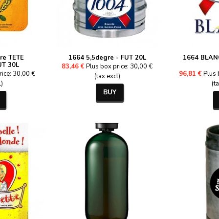
re TETE
1664 5,5degre - FUT 20L
1664 BLANC
UT 30L
83,46 €
Plus box price: 30,00 €
rice: 30,00 €
96,81 €
Plus 
(tax excl)
l)
(t
BUY