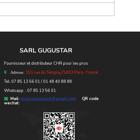
SARL GUGUSTA
R
Fournisseur et distributeur CHR pour les pros
151 rue du Temple
,
75003 Paris, France
Adresse:
Tel: 07 85 13 56 01 / 01 48 40 88 88
Whatsapp : 07 85 13 56 01
Mail:
gugustarexport@gmail.com
QR code
wechat: