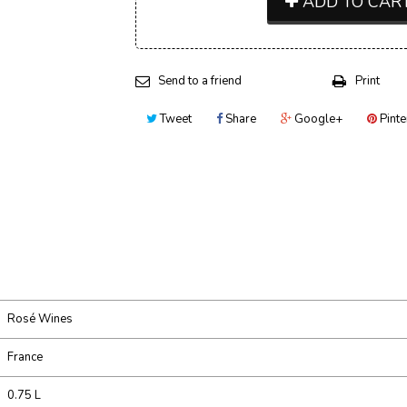
ADD TO CAR
Send to a friend
Print
Tweet
Share
Google+
Pinte
Rosé Wines
France
0.75 L