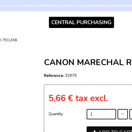
.com est un réseau de distributeurs de boissons auprès des professionnel
CENTRAL PURCHASING
 75CLX06
CANON MARECHAL RO
Reference:
32979
5,66 €
tax excl.
Quantity