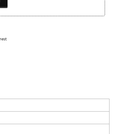
T
rest