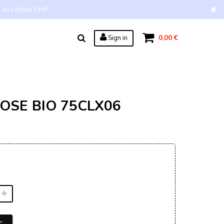
s du secteur CHR.
0,00 €
Sign in
SE BIO 75CLX06