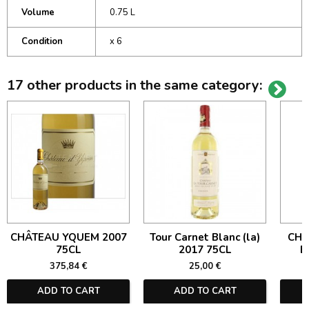
Volume
0.75 L
Condition
x 6
17 other products in the same category:
CHÂTEAU YQUEM 2007
Tour Carnet Blanc (la)
CHÂ
75CL
2017 75CL
B
375,84 €
25,00 €
ADD TO CART
ADD TO CART