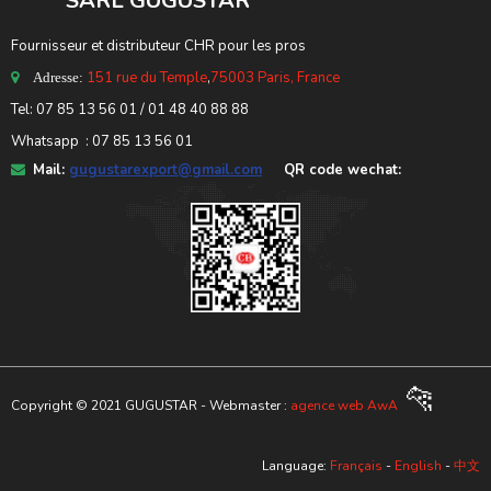
SARL GUGUSTA
R
Fournisseur et distributeur CHR pour les pros
151 rue du Temple
,
75003 Paris, France
Adresse:
Tel: 07 85 13 56 01 / 01 48 40 88 88
Whatsapp : 07 85 13 56 01
Mail:
gugustarexport@gmail.com
QR code wechat:
🐆
Copyright © 2021 GUGUSTAR - Webmaster :
agence web AwA
Language:
Français
-
English
-
中文