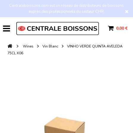
Centraleboissons.com est un réseau de distributeurs de boissons
auprès des professionnels du secteur CHR.
0,00 €
Wines
Vin Blanc
VINHO VERDE QUINTA AVELEDA
75CL X06