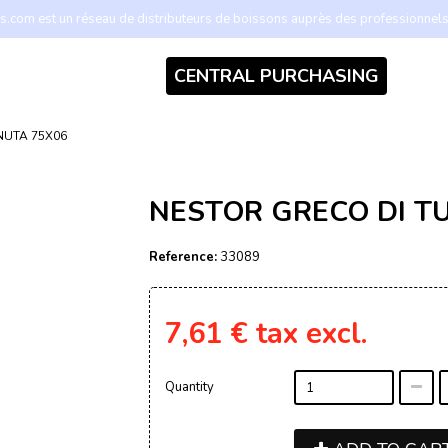
.com est un réseau de distributeurs de boissons auprès des professionnel
CENTRAL PURCHASING
NUTA 75X06
NESTOR GRECO DI T
Reference:
33089
7,61 €
tax excl.
Quantity