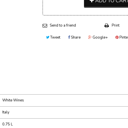
ADD TO CAR
Send to a friend
Print
Tweet
Share
Google+
Pinte
White Wines
Italy
0.75 L