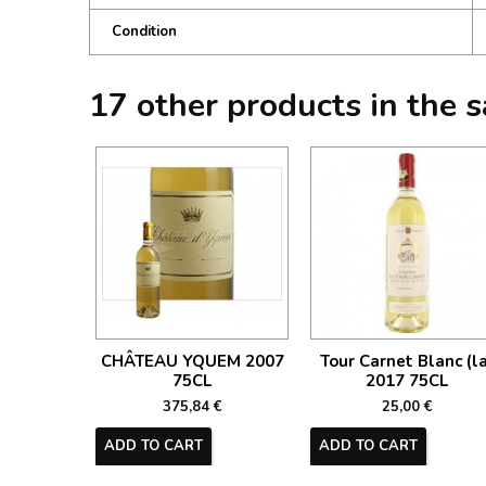
Condition
17 other products in the 
CHÂTEAU YQUEM 2007
Tour Carnet Blanc (la
75CL
2017 75CL
375,84 €
25,00 €
ADD TO CART
ADD TO CART