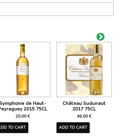
Symphonie de Haut-
Château Suduiraut
Châte
Peyraguey 2015 75CL
2017 75CL
20
20,00 €
46,00 €
ADD TO CART
ADD TO CART
ADD TO 