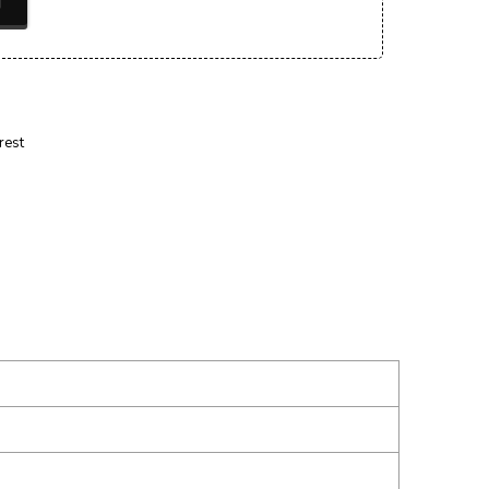
T
rest