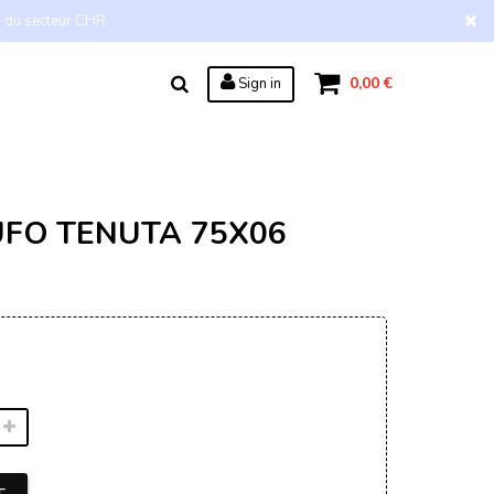
s du secteur CHR.
0,00 €
Sign in
UFO TENUTA 75X06