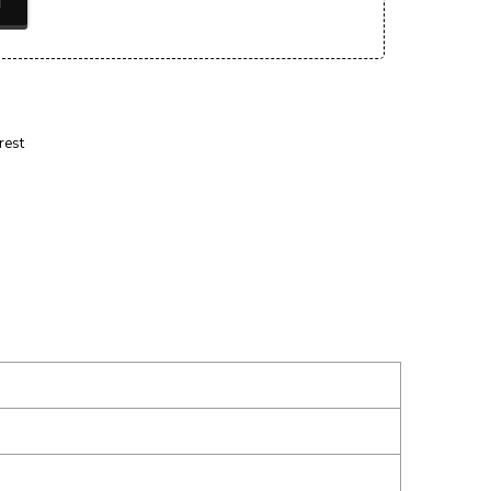
T
rest