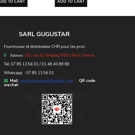
ADD TO CART
ADD TO CART
ADD TO 
SARL GUGUSTA
R
Fournisseur et distributeur CHR pour les pros
151 rue du Temple
,
75003 Paris, France
Adresse:
Tel: 07 85 13 56 01 / 01 48 40 88 88
Whatsapp : 07 85 13 56 01
Mail:
gugustarexport@gmail.com
QR code
wechat: