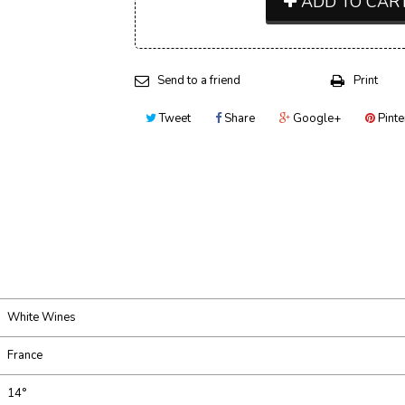
ADD TO CAR
Send to a friend
Print
Tweet
Share
Google+
Pinte
White Wines
France
14°