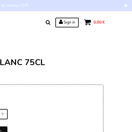
s du secteur CHR.
0,00 €
Sign in
BLANC 75CL