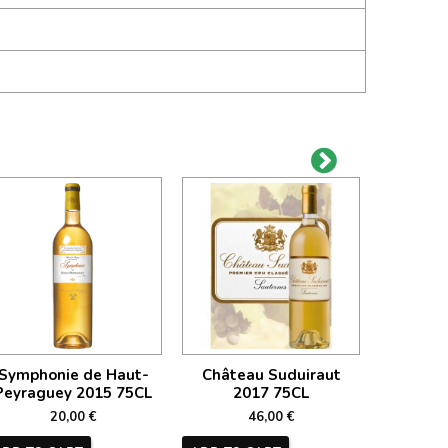
Symphonie de Haut-
Château Suduiraut
Châte
Peyraguey 2015 75CL
2017 75CL
20
20,00 €
46,00 €