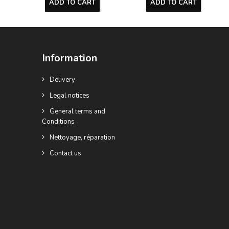
ADD TO CART
ADD TO CART
Information
Delivery
Legal notices
General terms and
Conditions
Nettoyage, réparation
Contact us