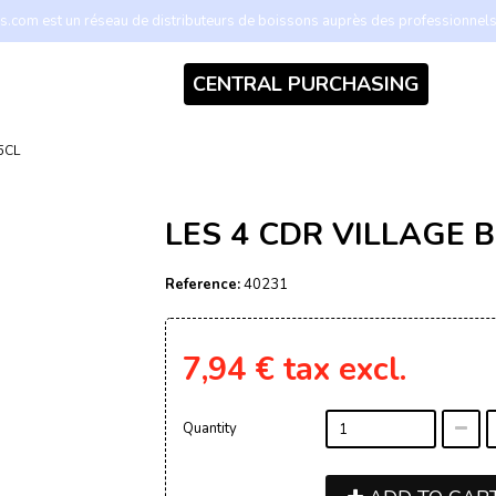
.com est un réseau de distributeurs de boissons auprès des professionnel
CENTRAL PURCHASING
5CL
LES 4 CDR VILLAGE 
Reference:
40231
7,94 €
tax excl.
Quantity