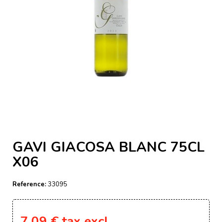
GAVI GIACOSA BLANC 75CL
X06
Reference:
33095
7,09 €
tax excl.