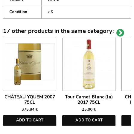
Condition
x 6
17 other products in the same category:
CHÂTEAU YQUEM 2007
Tour Carnet Blanc (la)
CHÂ
75CL
2017 75CL
B
375,84 €
25,00 €
ADD TO CART
ADD TO CART