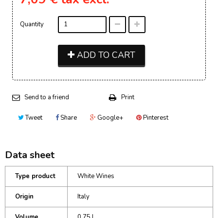
Quantity
ADD TO CART
Send to a friend
Print
Tweet
Share
Google+
Pinterest
Data sheet
Type product
White Wines
Origin
Italy
Volume
0.75 L