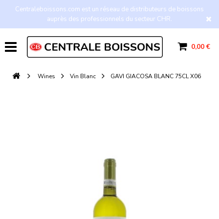
Centraleboissons.com est un réseau de distributeurs de boissons
auprès des professionnels du secteur CHR.
0,00 €
Wines
Vin Blanc
GAVI GIACOSA BLANC 75CL X06