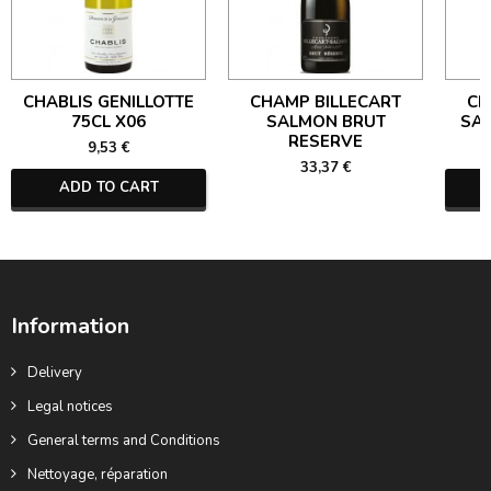
CHABLIS GENILLOTTE
CHAMP BILLECART
CH
75CL X06
SALMON BRUT
SA
RESERVE
9,53 €
33,37 €
ADD TO CART
Information
Delivery
Legal notices
General terms and Conditions
Nettoyage, réparation