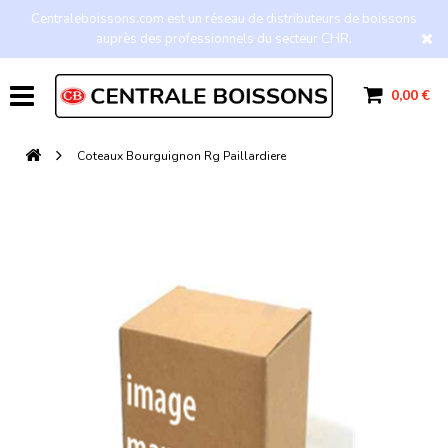
Centraleboissons.com est un réseau de distributeurs de boissons
auprès des professionnels du secteur CHR.
0,00 €
Coteaux Bourguignon Rg Paillardiere