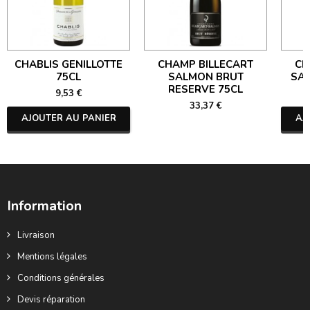
CHABLIS GENILLOTTE
CHAMP BILLECART
CH
75CL
SALMON BRUT
SA
RESERVE 75CL
9,53 €
33,37 €
AJOUTER AU PANIER
AJ
Information
Livraison
Mentions légales
Conditions générales
Devis réparation