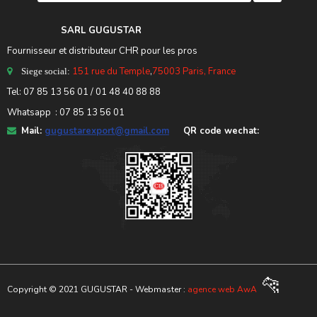
SARL GUGUSTA
R
Fournisseur et distributeur CHR pour les pros
151 rue du Temple
,
75003 Paris, France
Siege social:
Tel:
07 85 13 56 01
/ 01 48 40 88 88
Whatsapp : 07 85 13 56 01
Mail:
gugustarexport@gmail.com
QR code wechat:
🐆
Copyright © 2021 GUGUSTAR - Webmaster :
agence web AwA