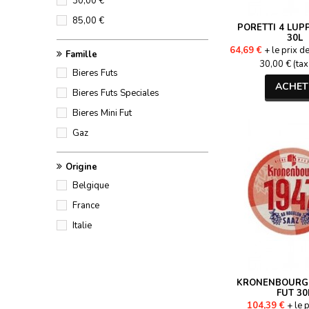
30,00 €
85,00 €
PORETTI 4 LUPP
30L
64,69 €
+ le prix d
Famille
30,00 € (tax
Bieres Futs
ACHET
Bieres Futs Speciales
Bieres Mini Fut
Gaz
Origine
Belgique
France
Italie
KRONENBOURG 1
FUT 30
104,39 €
+ le p