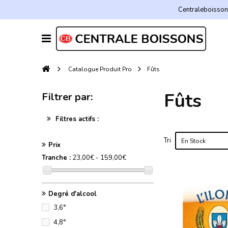
Centraleboissons
Catalogue Produit Pro
Fûts
Fûts
Filtrer par:
Filtres actifs :
Tri
En Stock
Prix
Tranche :
23,00€ - 159,00€
Degré d'alcool
3,6°
4,8°