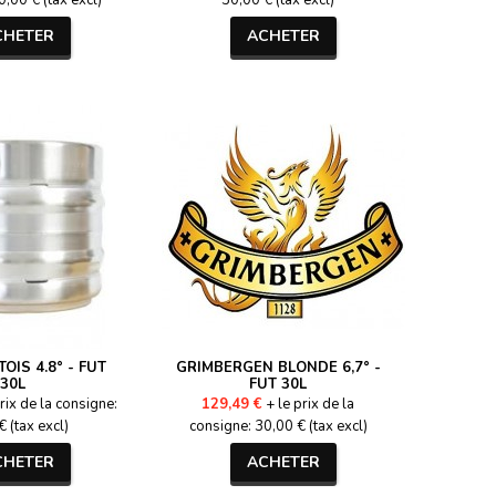
,00 € (tax excl)
30,00 € (tax excl)
CHETER
ACHETER
OIS 4.8° - FUT
GRIMBERGEN BLONDE 6,7° -
30L
FUT 30L
rix de la consigne:
129,49 €
+ le prix de la
 (tax excl)
consigne: 30,00 € (tax excl)
CHETER
ACHETER