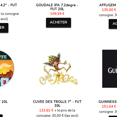
.2° - FUT
GOUDALE IPA 7.2degre -
AFFLIGEM 
FUT 20L
135,00 €
e la consigne:
109,39 €
consigne: 30
 excl)
ACHETER
A
ER
 20L
CUVEE DES TROLLS 7° - FUT
GUINNESS 
30L
151,64 €
132,61 €
+ le prix de la
consigne: 30
consigne: 30,00 € (tax excl)