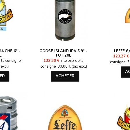
NCHE 6° -
GOOSE ISLAND IPA 5.9° -
LEFFE 6,
L
FUT 20L
123,27 €
e la consigne:
132,30 €
+ le prix de la
consigne: 30
 excl)
consigne: 30,00 € (tax excl)
A
ER
ACHETER