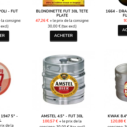
OLI - FUT
BLONDINETTE FUT 30L TETE
1664 - DR
PLATE
FU
e la consigne:
47,26 €
+ le prix de la consigne:
9
 excl)
30,00 € (tax excl)
A
ER
ACHETER
947 5° -
AMSTEL 4.5° - FUT 30L
KWAK 8.4°
L
100,57 €
+ le prix de la
120,88 €
rix de la