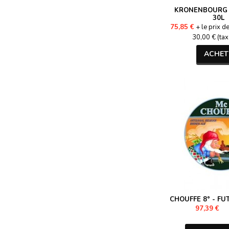
KRONENBOURG 4
30L
75,85 €
+ le prix d
30,00 € (tax
ACHET
CHOUFFE 8° - FUT
97,39 €