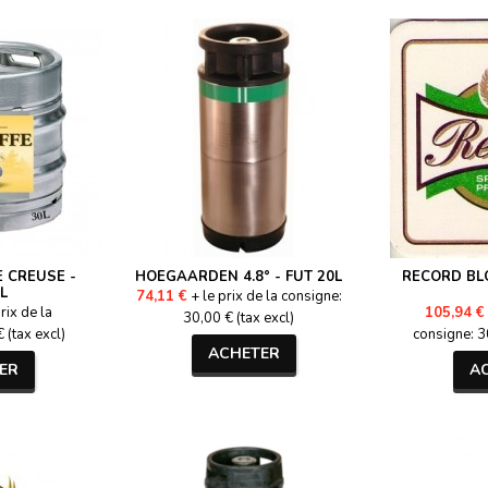
E CREUSE -
HOEGAARDEN 4.8° - FUT 20L
RECORD BLO
L
74,11 €
+ le prix de la consigne:
rix de la
105,94 €
30,00 € (tax excl)
 (tax excl)
consigne: 30
ACHETER
ER
A