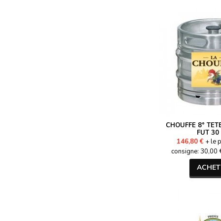
CHOUFFE 8° TET
FUT 30 
146,80 €
+ le p
consigne: 30,00 €
ACHET