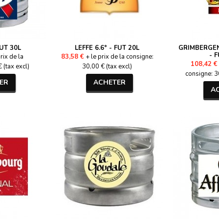
FUT 30L
LEFFE 6.6° - FUT 20L
GRIMBERGEN
- 
rix de la
83,58 €
+ le prix de la consigne:
108,42 €
 (tax excl)
30,00 € (tax excl)
consigne: 30
ER
ACHETER
A