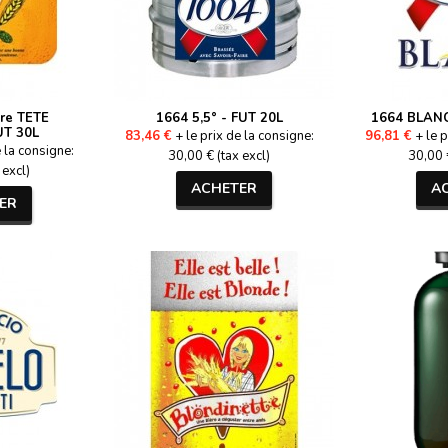
re TETE
1664 5,5° - FUT 20L
1664 BLANC
UT 30L
83,46 €
+ le prix de la consigne:
96,81 €
+ le p
e la consigne:
30,00 € (tax excl)
30,00 €
 excl)
ACHETER
A
ER