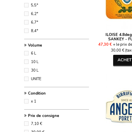
5,5°
6,2°
6,7°
8,4°
ILOISE 4.8deg
SANKEY - F
47,30 €
+ le prix d
Volume
30,00 € (tax
6 L
ACHET
10 L
30 L
UNITE
Condition
x 1
Prix de consigne
7,10 €