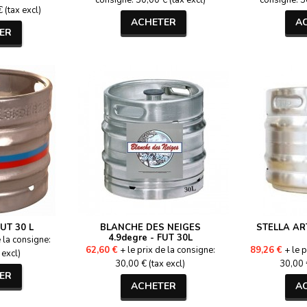
consigne: 30,00 € (tax excl)
consigne: 30
 (tax excl)
ACHETER
A
ER
UT 30 L
BLANCHE DES NEIGES
STELLA ART
4.9degre - FUT 30L
e la consigne:
62,60 €
+ le prix de la consigne:
89,26 €
+ le p
 excl)
30,00 € (tax excl)
30,00 €
ER
ACHETER
A