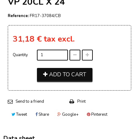
VP 20CL X 24
Reference:
FR17-37084/CB
31,18 €
tax excl.
Quantity
ADD TO CART
Send to a friend
Print
Tweet
Share
Google+
Pinterest
Data sheet