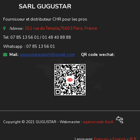
SARL GUGUSTA
R
Fournisseur et distributeur CHR pour les pros
151 rue du Temple
,
75003 Paris, France
Adresse:
Tel: 07 85 13 56 01 / 01 48 40 88 88
Whatsapp : 07 85 13 56 01
Mail:
gugustarexport@gmail.com
QR code wechat:
🐆
Copyright © 2021 GUGUSTAR - Webmaster :
agence web AwA
Language:
Français
-
English
-
中文