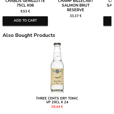
CHABLIS GENILLOTTE
CHAMP BILLECART
CH
75CL X06
SALMON BRUT
SA
RESERVE
9,53 €
33,37 €
ADD TO CART
Also Bought Products
THREE CENTS DRY TONIC
VP 20CL X 24
28,44 €