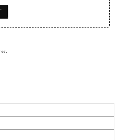
T
rest