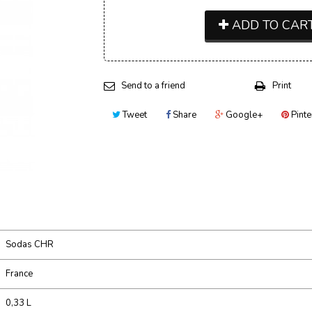
ADD TO CAR
Send to a friend
Print
Tweet
Share
Google+
Pinte
Sodas CHR
France
0,33 L