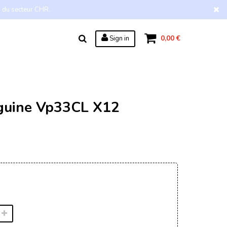
s du secteur CHR.
0,00 €
Sign in
guine Vp33CL X12