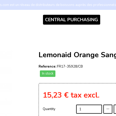
.com est un réseau de distributeurs de boissons auprès des professionnel
CENTRAL PURCHASING
Lemonaid Orange San
Reference:
FR17-35928/CB
In stock
15,23 €
tax excl.
Quantity