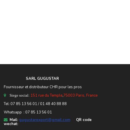
SARL GUGUSTA
R
Fournisseur et distributeur CHR pour les pros
151 rue du Temple
,
75003 Paris, France
Siege social:
Tel:
07 85 13 56 01
/ 01 48 40 88 88
Whatsapp : 07 85 13 56 01
Mail:
gugustarexport@gmail.com
QR code
wechat: