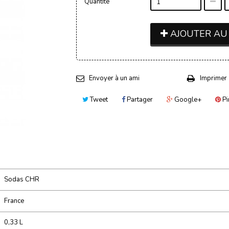
Quantité
AJOUTER AU
Envoyer à un ami
Imprimer
Tweet
Partager
Google+
Pi
Sodas CHR
France
0,33 L