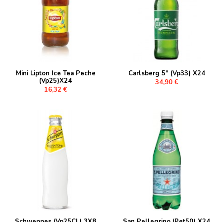
Mini Lipton Ice Tea Peche
Carlsberg 5° (Vp33) X24
(Vp25)X24
34,90 €
16,32 €
Schweppes (Vp25CL) 3X8
San Pellegrino (Pet50) X24