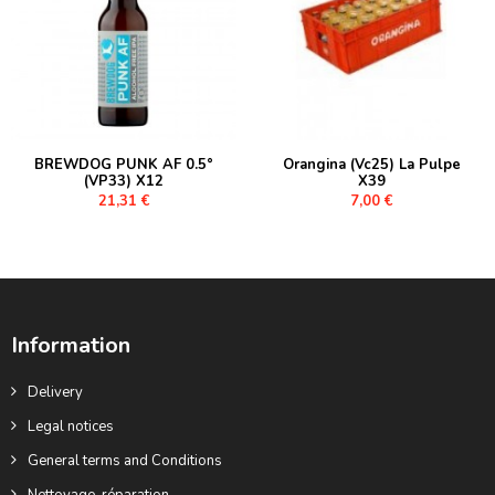
BREWDOG PUNK AF 0.5°
Orangina (Vc25) La Pulpe
(VP33) X12
X39
21,31 €
7,00 €
Information
Delivery
Legal notices
General terms and Conditions
Nettoyage, réparation