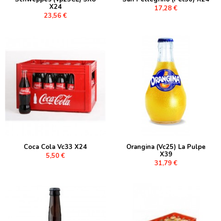
X24
17,28 €
23,56 €
Coca Cola Vc33 X24
Orangina (Vc25) La Pulpe
X39
5,50 €
31,79 €