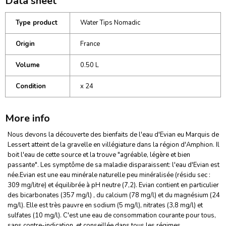
Data sheet
Type product
Water Tips Nomadic
Origin
France
Volume
0.50 L
Condition
x 24
More info
Nous devons la découverte des bienfaits de l'eau d'Evian eu Marquis de
Lessert atteint de la gravelle en villégiature dans la région d'Amphion. Il
boit l'eau de cette source et la trouve "agréable, légère et bien
passante". Les symptôme de sa maladie disparaissent: l'eau d'Evian est
née.Evian est une eau minérale naturelle peu minéralisée (résidu sec :
309 mg/litre) et équilibrée à pH neutre (7,2). Evian contient en particulier
des bicarbonates (357 mg/l) , du calcium (78 mg/l) et du magnésium (24
mg/l). Elle est très pauvre en sodium (5 mg/l), nitrates (3,8 mg/l) et
sulfates (10 mg/l). C'est une eau de consommation courante pour tous,
sans contre-indication, et conseillée dans tous les régimes