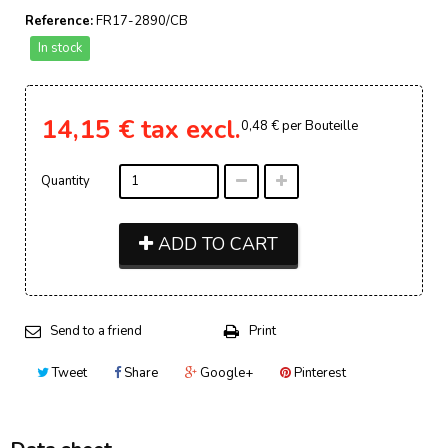
Reference:
FR17-2890/CB
In stock
14,15 €
tax excl.
0,48 €
per Bouteille
Quantity
ADD TO CART
Send to a friend
Print
Tweet
Share
Google+
Pinterest