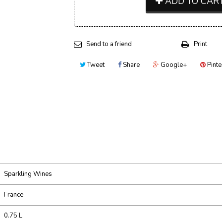
ADD TO CAR
Send to a friend
Print
Tweet
Share
Google+
Pinte
Sparkling Wines
France
0.75 L