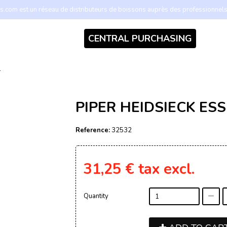
.com est un réseau de distributeurs de boissons auprès des professionnel
CENTRAL PURCHASING
L
PIPER HEIDSIECK ESS
Reference:
32532
31,25 €
tax excl.
Quantity