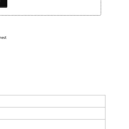
T
rest