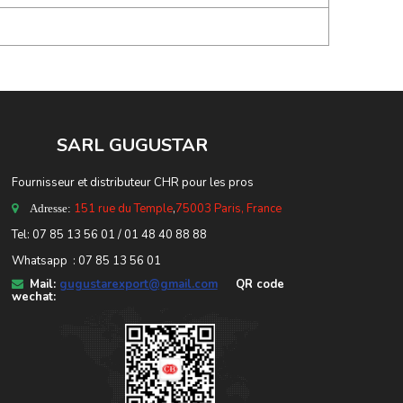
SARL GUGUSTA
R
Fournisseur et distributeur CHR pour les pros
151 rue du Temple
,
75003 Paris, France
Adresse:
Tel: 07 85 13 56 01 / 01 48 40 88 88
Whatsapp : 07 85 13 56 01
Mail:
gugustarexport@gmail.com
QR code
wechat: