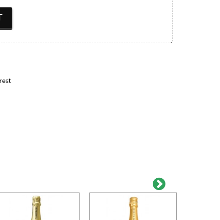
T
rest