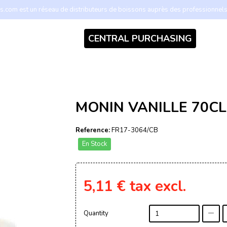
.com est un réseau de distributeurs de boissons auprès des professionnel
CENTRAL PURCHASING
MONIN VANILLE 70CL
Reference:
FR17-3064/CB
En Stock
5,11 €
tax excl.
Quantity