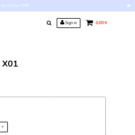
s du secteur CHR.
0,00 €
Sign in
 X01