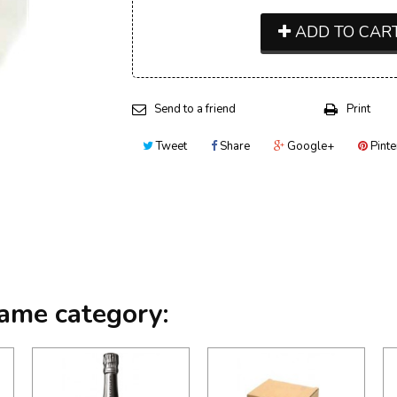
ADD TO CAR
Send to a friend
Print
Tweet
Share
Google+
Pinte
same category: