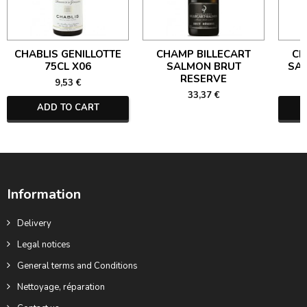
CHABLIS GENILLOTTE
CHAMP BILLECART
CH
75CL X06
SALMON BRUT
SA
RESERVE
9,53 €
33,37 €
ADD TO CART
Information
Delivery
Legal notices
General terms and Conditions
Nettoyage, réparation