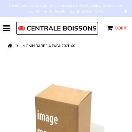
Centraleboissons.com est un réseau de distributeurs de boissons
auprès des professionnels du secteur CHR.
0,00 €
MONIN BARBE A PAPA 70CL X01