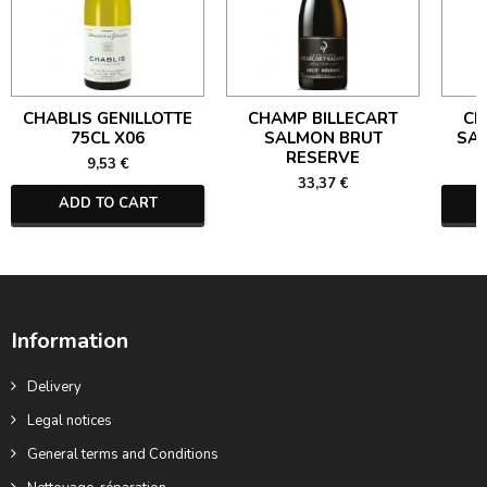
CHABLIS GENILLOTTE
CHAMP BILLECART
CH
75CL X06
SALMON BRUT
SA
RESERVE
9,53 €
33,37 €
ADD TO CART
Information
Delivery
Legal notices
General terms and Conditions