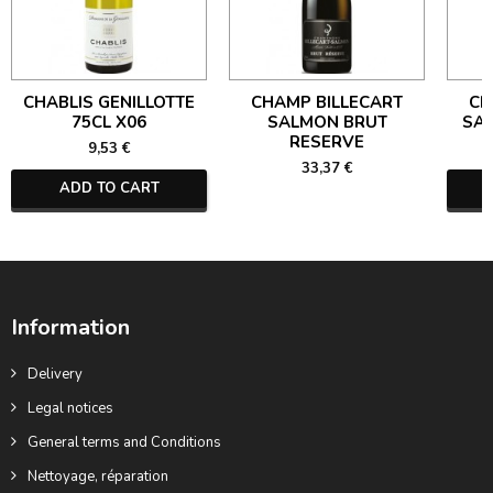
CHABLIS GENILLOTTE
CHAMP BILLECART
CH
75CL X06
SALMON BRUT
SA
RESERVE
9,53 €
33,37 €
ADD TO CART
Information
Delivery
Legal notices
General terms and Conditions
Nettoyage, réparation