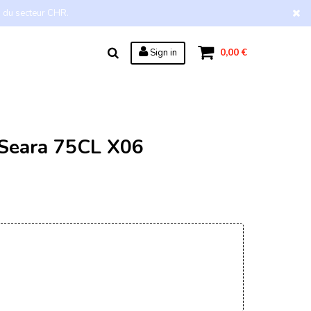
s du secteur CHR.
0,00 €
Sign in
 Seara 75CL X06