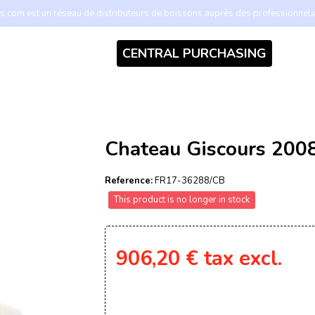
.com est un réseau de distributeurs de boissons auprès des professionnel
CENTRAL PURCHASING
Chateau Giscours 200
Reference:
FR17-36288/CB
This product is no longer in stock
906,20 €
tax excl.