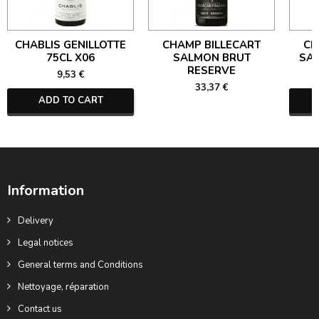
CHABLIS GENILLOTTE
CHAMP BILLECART
CH
75CL X06
SALMON BRUT
SA
RESERVE
9,53 €
33,37 €
ADD TO CART
Information
Delivery
Legal notices
General terms and Conditions
Nettoyage, réparation
Contact us