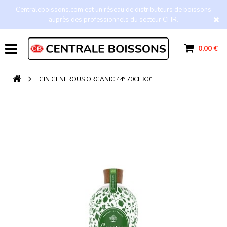
Centraleboissons.com est un réseau de distributeurs de boissons
auprès des professionnels du secteur CHR.
0,00 €
GIN GENEROUS ORGANIC 44° 70CL X01