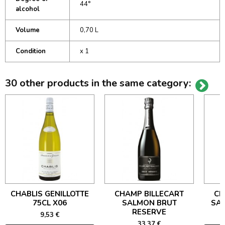
44°
alcohol
Volume
0,70 L
Condition
x 1
30 other products in the same category:
CHABLIS GENILLOTTE
CHAMP BILLECART
CH
75CL X06
SALMON BRUT
SA
RESERVE
9,53 €
33,37 €