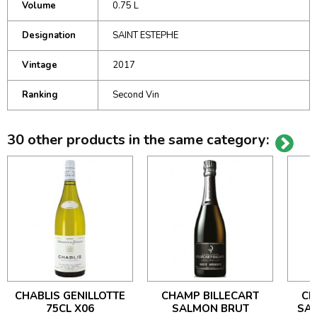
Volume
0.75 L
Designation
SAINT ESTEPHE
Vintage
2017
Ranking
Second Vin
30 other products in the same category:
CHABLIS GENILLOTTE
CHAMP BILLECART
CH
75CL X06
SALMON BRUT
SA