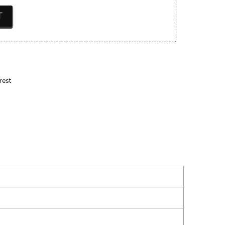
T
rest