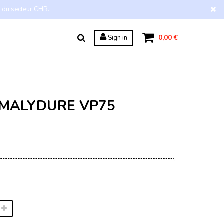
s du secteur CHR.
0,00 €
Sign in
 MALYDURE VP75