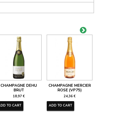
CHAMPAGNE DEHU
CHAMPAGNE MERCIER
CHAM
BRUT
ROSE (VP75)
NECTAR 
18,97 €
24,36 €
ADD TO CART
ADD TO CART
ADD TO 