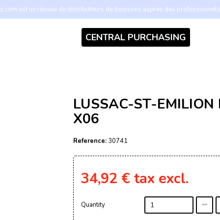
.com est un réseau de distributeurs de boissons auprès des professionnel
CENTRAL PURCHASING
LUSSAC-ST-EMILION
X06
Reference:
30741
34,92 €
tax excl.
Quantity