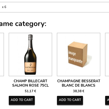
x 6
same category:
CHAMP BILLECART
CHAMPAGNE BESSERAT
SALMON ROSE 75CL
BLANC DE BLANCS
51,17 €
38,38 €
ADD TO CART
ADD TO CART