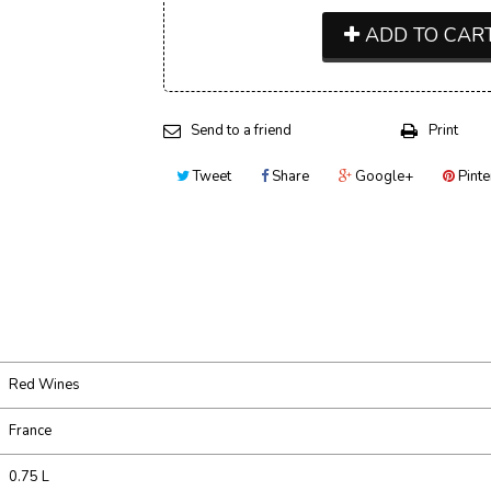
ADD TO CAR
Send to a friend
Print
Tweet
Share
Google+
Pinte
Red Wines
France
0.75 L