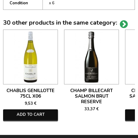
Condition
x 6
30 other products in the same category:
CHABLIS GENILLOTTE
CHAMP BILLECART
CH
75CL X06
SALMON BRUT
SA
RESERVE
9,53 €
33,37 €
ADD TO CART