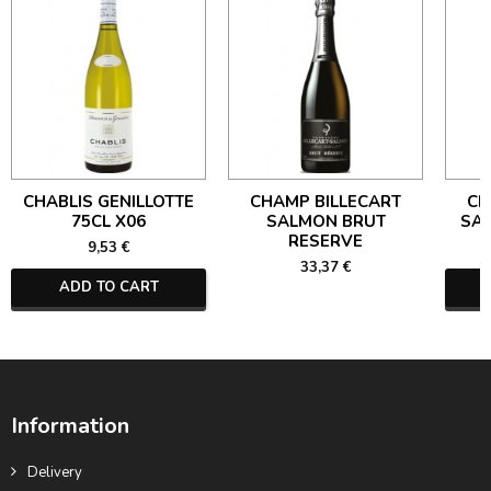
CHABLIS GENILLOTTE
CHAMP BILLECART
CH
75CL X06
SALMON BRUT
SA
RESERVE
9,53 €
33,37 €
ADD TO CART
Information
Delivery