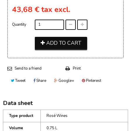
43,68 €
tax excl.
Quantity
ADD TO CART
Send to a friend
Print
Tweet
Share
Google+
Pinterest
Data sheet
Type product
Rosé Wines
Volume
0.75 L