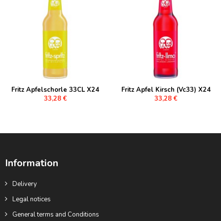
Fritz Apfelschorle 33CL X24
Fritz Apfel Kirsch (Vc33) X24
33,28 €
33,28 €
Information
Delivery
Legal notices
General terms and Conditions