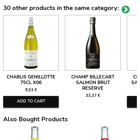
30 other products in the same category:
CHABLIS GENILLOTTE
CHAMP BILLECART
CH
75CL X06
SALMON BRUT
SA
RESERVE
9,53 €
33,37 €
ADD TO CART
Also Bought Products