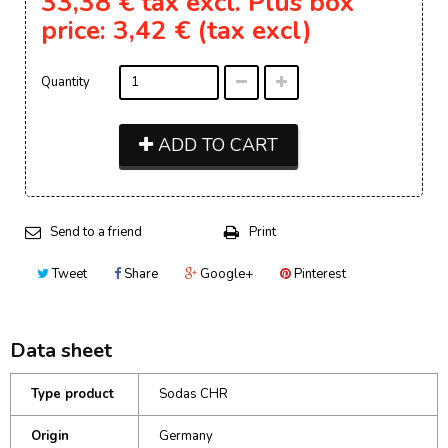
33,38 €
tax excl.
Plus box
price: 3,42 € (tax excl)
Quantity
ADD TO CART
Send to a friend
Print
Tweet
Share
Google+
Pinterest
Data sheet
Type product
Sodas CHR
Origin
Germany