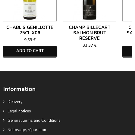
CHABLIS GENILLOTTE
CHAMP BILLECART
CH
75CL X06
SALMON BRUT
SA
RESERVE
9,53 €
33,37 €
ADD TO CART
Information
Delivery
Legal notices
General terms and Conditions
Nettoyage, réparation