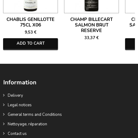
CHABLIS GENILLOTTE
CHAMP BILLECART
CH
75CL X06
SALMON BRUT
SA
RESERVE
9,53 €
33,37 €
ADD TO CART
Information
Delivery
Legal notices
General terms and Conditions
Nettoyage, réparation
Contact us