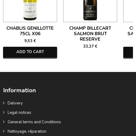
CHABLIS GENILLOTTE
CHAMP BILLECART
CH
75CL X06
SALMON BRUT
SA
RESERVE
9,53 €
33,37 €
ADD TO CART
Information
Delivery
Legal notices
General terms and Conditions
Nettoyage, réparation