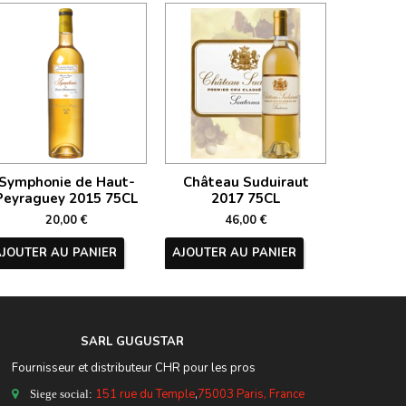
Symphonie de Haut-
Château Suduiraut
Châte
Peyraguey 2015 75CL
2017 75CL
20
20,00 €
46,00 €
AJOUTER AU PANIER
AJOUTER AU PANIER
AJOUTER
SARL GUGUSTA
R
Fournisseur et distributeur CHR pour les pros
151 rue du Temple
,
75003 Paris, France
Siege social: