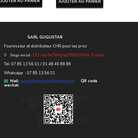
AJOUTER AU PANIER
AJOUTER AU PANIER
AJOUTER
SARL GUGUSTA
R
Fournisseur et distributeur CHR pour les pros
151 rue du Temple
,
75003 Paris, France
Siege social:
Tel:
07 85 13 56 01
/ 01 48 40 88 88
Whatsapp : 07 85 13 56 01
Mail:
gugustarexport@gmail.com
QR code
wechat: