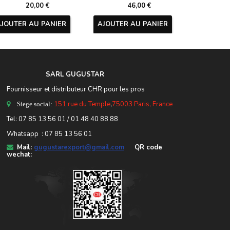
20,00 €
46,00 €
AJOUTER AU PANIER
AJOUTER AU PANIER
AJOUTER
SARL GUGUSTA
R
Fournisseur et distributeur CHR pour les pros
151 rue du Temple
,
75003 Paris, France
Siege social:
Tel:
07 85 13 56 01
/ 01 48 40 88 88
Whatsapp : 07 85 13 56 01
Mail:
gugustarexport@gmail.com
QR code
wechat: