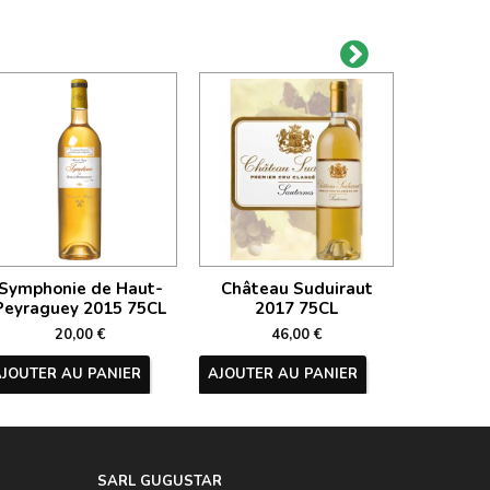
Symphonie de Haut-
Château Suduiraut
Châte
Peyraguey 2015 75CL
2017 75CL
20
20,00 €
46,00 €
AJOUTER AU PANIER
AJOUTER AU PANIER
AJOUTER
SARL GUGUSTA
R