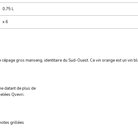
0,75 L
x 6
de cépage gros manseng, identitaire du Sud-Ouest. Ce vin orange est un vin bla
ne datant de plus de
pelées Qvevri.
notes grillées