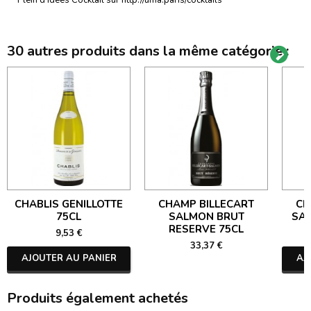
30 autres produits dans la même catégorie :
CHABLIS GENILLOTTE
CHAMP BILLECART
CH
75CL
SALMON BRUT
SA
RESERVE 75CL
9,53 €
33,37 €
AJOUTER AU PANIER
AJ
Produits également achetés