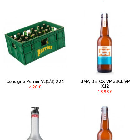
Consigne Perrier Vc(1/3) X24
UMA DETOX VP 33CL VP
X12
4,20 €
18,96 €