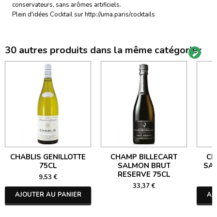
conservateurs, sans arômes artificiels.
Plein d'idées Cocktail sur http://uma.paris/cocktails
30 autres produits dans la même catégorie :
CHABLIS GENILLOTTE
CHAMP BILLECART
CH
75CL
SALMON BRUT
SA
RESERVE 75CL
9,53 €
33,37 €
AJOUTER AU PANIER
AJ