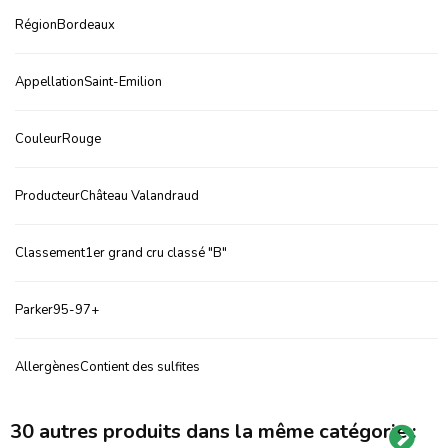
RégionBordeaux
AppellationSaint-Emilion
CouleurRouge
ProducteurChâteau Valandraud
Classement1er grand cru classé "B"
Parker95-97+
AllergènesContient des sulfites
30 autres produits dans la même catégorie :