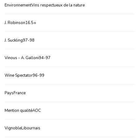
EnvironnementVins respectueux de la nature
J. Robinson16.5+
J. Suckling97-98
Vinous - A. Galloni94-97
Wine Spectator96-99
PaysFrance
Mention qualitéAOC
VignobleLibournais