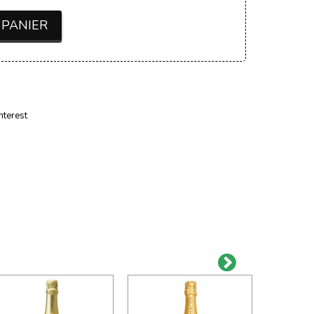
 PANIER
nterest