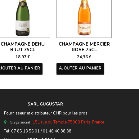
CHAMPAGNE DEHU
CHAMPAGNE MERCIER
CHAM
BRUT 75CL
ROSE 75CL
NECTAR 
18,97 €
24,36 €
AJOUTER AU PANIER
AJOUTER AU PANIER
AJOUTER
SARL GUGUSTA
R
Fournisseur et distributeur CHR pour les pros
151 rue du Temple
,
75003 Paris, France
Siege social:
Tel:
07 85 13 56 01
/ 01 48 40 88 88