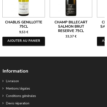
CHABLIS GENILLOTTE
CHAMP BILLECART
CH
75CL
SALMON BRUT
SA
RESERVE 75CL
9,53 €
33,37 €
AJOUTER AU PANIER
AJ
Information
Livraison
Mentions légales
Conditions générales
Devis réparation