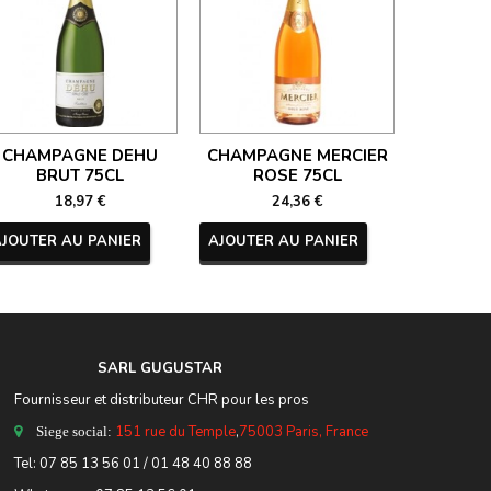
CHAMPAGNE DEHU
CHAMPAGNE MERCIER
CHAM
BRUT 75CL
ROSE 75CL
NECTAR 
18,97 €
24,36 €
AJOUTER AU PANIER
AJOUTER AU PANIER
AJOUTER
SARL GUGUSTA
R
Fournisseur et distributeur CHR pour les pros
151 rue du Temple
,
75003 Paris, France
Siege social:
Tel:
07 85 13 56 01
/ 01 48 40 88 88