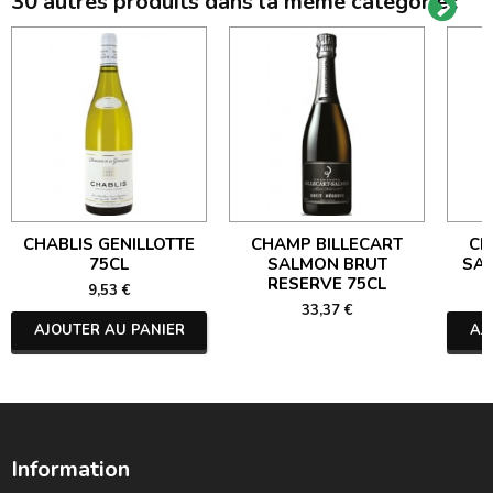
30 autres produits dans la même catégorie :
CHABLIS GENILLOTTE
CHAMP BILLECART
CH
75CL
SALMON BRUT
SA
RESERVE 75CL
9,53 €
33,37 €
AJOUTER AU PANIER
AJ
Information