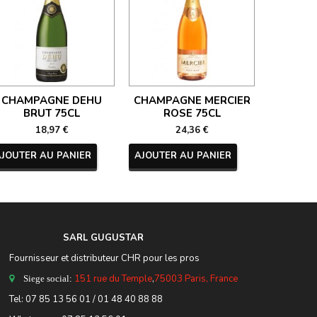
CHAMPAGNE DEHU
CHAMPAGNE MERCIER
CHAM
BRUT 75CL
ROSE 75CL
NECTAR 
18,97 €
24,36 €
AJOUTER AU PANIER
AJOUTER AU PANIER
AJOUTER
SARL GUGUSTA
R
Fournisseur et distributeur CHR pour les pros
151 rue du Temple
,
75003 Paris, France
Siege social:
Tel:
07 85 13 56 01
/ 01 48 40 88 88