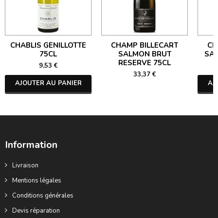
CHABLIS GENILLOTTE
CHAMP BILLECART
CH
75CL
SALMON BRUT
SA
RESERVE 75CL
9,53 €
33,37 €
AJOUTER AU PANIER
AJ
Information
Livraison
Mentions légales
Conditions générales
Devis réparation