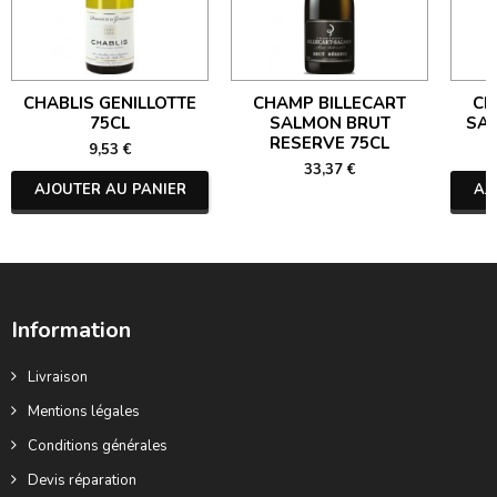
CHABLIS GENILLOTTE
CHAMP BILLECART
CH
75CL
SALMON BRUT
SA
RESERVE 75CL
9,53 €
33,37 €
AJOUTER AU PANIER
AJ
Information
Livraison
Mentions légales
Conditions générales
Devis réparation