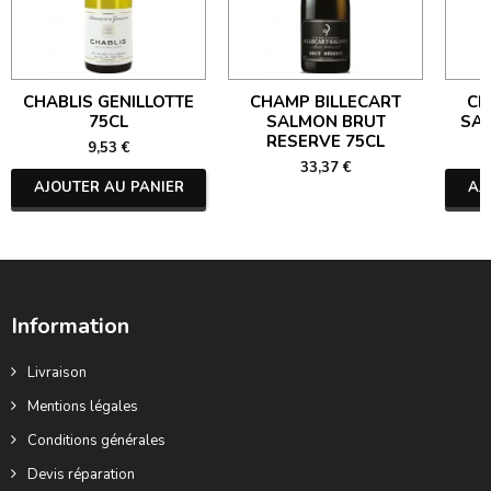
CHABLIS GENILLOTTE
CHAMP BILLECART
CH
75CL
SALMON BRUT
SA
RESERVE 75CL
9,53 €
33,37 €
AJOUTER AU PANIER
AJ
Information
Livraison
Mentions légales
Conditions générales
Devis réparation