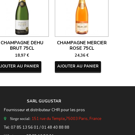
CHAMPAGNE DEHU
CHAMPAGNE MERCIER
CHAM
BRUT 75CL
ROSE 75CL
NECTAR 
18,97 €
24,36 €
AJOUTER AU PANIER
AJOUTER AU PANIER
AJOUTER
SARL GUGUSTA
R
Fournisseur et distributeur CHR pour les pros
151 rue du Temple
,
75003 Paris, France
Siege social:
Tel:
07 85 13 56 01
/ 01 48 40 88 88